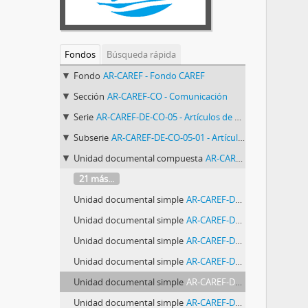
Fondos
Búsqueda rápida
Fondo
AR-CAREF - Fondo CAREF
Sección
AR-CAREF-CO - Comunicación
Serie
AR-CAREF-DE-CO-05 - Artículos de prensa
Subserie
AR-CAREF-DE-CO-05-01 - Artículos de prensa sobre Migración
Unidad documental compuesta
AR-CAREF-DE-CO-05-01-1 - Migración (artículos de diarios) Antes del 31/12 del 79
21 más...
Unidad documental simple
AR-CAREF-DE-CO-05-01-1-022 - Fueron recibidos en Argelia los 17 refugiados políticos
Unidad documental simple
AR-CAREF-DE-CO-05-01-1-023 - Gestiones acerca de los refugiados extranjeros
Unidad documental simple
AR-CAREF-DE-CO-05-01-1-024 - En pleno centro, 46 refugiados chilenos toman una dependencia de Naciones Unidas y tienen 13 rehenes
Unidad documental simple
AR-CAREF-DE-CO-05-01-1-025 - Salieron anoche del país los refugiados políticos
Unidad documental simple
AR-CAREF-DE-CO-05-01-1-026 - Rumbo a Zurich abandonarían hoy el país los refugiados chilenos
Unidad documental simple
AR-CAREF-DE-CO-05-01-1-027 - Exiliados chilenos en el país