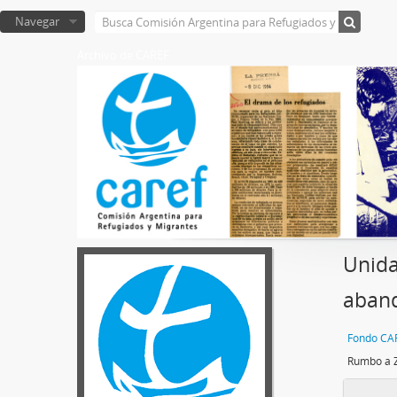
Navegar
Archivo de CAREF
Unida
aband
Fondo CA