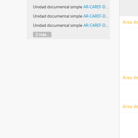
Unidad documental simple
AR-CAREF-DE-CO-05-01-1-029 - Refugiados / Sin título / Ante la Negativa de las Naciones Unidas Para una Salida Masiva del País los Refugiados Chilenos Han Iniciado una Huelga de Hambre
Unidad documental simple
AR-CAREF-DE-CO-05-01-1-030 - La situación de los extranjeros
Área de
Unidad documental simple
AR-CAREF-DE-CO-05-01-1-031 - Definirán la situación de los refugiados
2 más...
Área de
Área de