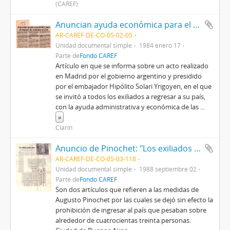
(CAREF)
Anuncian ayuda económica para el regreso de exiliados al país
AR-CAREF-DE-CO-05-02-05
Unidad documental simple
1984 enero 17
Parte de
Fondo CAREF
Artículo en que se informa sobre un acto realizado
en Madrid por el gobierno argentino y presidido
por el embajador Hipólito Solari Yrigoyen, en el que
se invitó a todos los exiliados a regresar a su país,
con la ayuda administrativa y económica de las
...
»
Clarín
Anuncio de Pinochet: "Los exiliados pueden volver" / Chile: permiten el retorno irrestricto de exiliados
AR-CAREF-DE-CO-05-03-118
Unidad documental simple
1988 septiembre 02
Parte de
Fondo CAREF
Son dos artículos que refieren a las medidas de
Augusto Pinochet por las cuales se dejó sin efecto la
prohibición de ingresar al país que pesaban sobre
alrededor de cuatrocientas treinta personas.