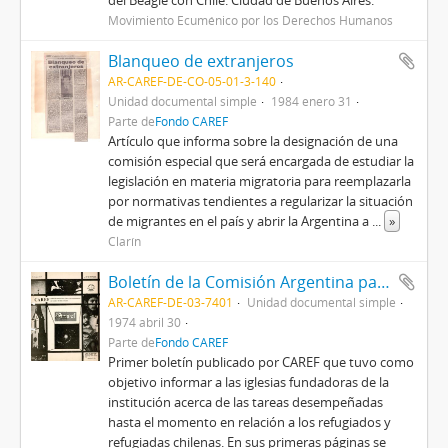
del Beagle con Chile. Ciudad de Buenos Aires.
Movimiento Ecuménico por los Derechos Humanos
Blanqueo de extranjeros
AR-CAREF-DE-CO-05-01-3-140
Unidad documental simple
1984 enero 31
Parte de
Fondo CAREF
Artículo que informa sobre la designación de una
comisión especial que será encargada de estudiar la
legislación en materia migratoria para reemplazarla
por normativas tendientes a regularizar la situación
de migrantes en el país y abrir la Argentina a
...
»
Clarín
Boletín de la Comisión Argentina para los Refugiados del Consejo Mundial de Iglesias
AR-CAREF-DE-03-7401
Unidad documental simple
1974 abril 30
Parte de
Fondo CAREF
Primer boletín publicado por CAREF que tuvo como
objetivo informar a las iglesias fundadoras de la
institución acerca de las tareas desempeñadas
hasta el momento en relación a los refugiados y
refugiadas chilenas. En sus primeras páginas se