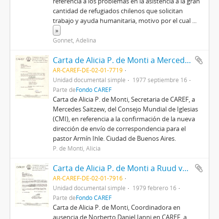
referencia a los problemas en la asistencia a la gran
cantidad de refugiados chilenos que solicitan
trabajo y ayuda humanitaria, motivo por el cual
...
»
Gonnet, Adelina
Carta de Alicia P. de Monti a Mercedes Saitzew
AR-CAREF-DE-02-01-7719
Unidad documental simple
1977 septiembre 16
Parte de
Fondo CAREF
Carta de Alicia P. de Monti, Secretaria de CAREF, a
Mercedes Saitzew, del Consejo Mundial de Iglesias
(CMI), en referencia a la confirmación de la nueva
dirección de envío de correspondencia para el
pastor Armín Ihle. Ciudad de Buenos Aires.
P. de Monti, Alicia
Carta de Alicia P. de Monti a Ruud van Hoogevest
AR-CAREF-DE-02-01-7916
Unidad documental simple
1979 febrero 16
Parte de
Fondo CAREF
Carta de Alicia P. de Monti, Coordinadora en
ausencia de Norberto Daniel Ianni en CAREF, a