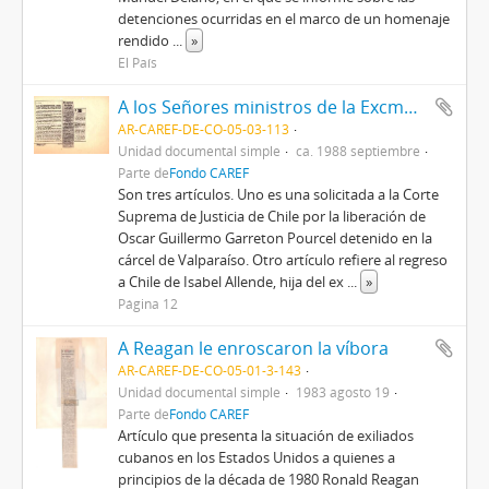
detenciones ocurridas en el marco de un homenaje
rendido
...
»
El País
A los Señores ministros de la Excma. Corte Suprema de Justicia de Chile / El regreso de Isabel Allende / Chile
AR-CAREF-DE-CO-05-03-113
Unidad documental simple
ca. 1988 septiembre
Parte de
Fondo CAREF
Son tres artículos. Uno es una solicitada a la Corte
Suprema de Justicia de Chile por la liberación de
Oscar Guillermo Garreton Pourcel detenido en la
cárcel de Valparaíso. Otro artículo refiere al regreso
a Chile de Isabel Allende, hija del ex
...
»
Página 12
A Reagan le enroscaron la víbora
AR-CAREF-DE-CO-05-01-3-143
Unidad documental simple
1983 agosto 19
Parte de
Fondo CAREF
Artículo que presenta la situación de exiliados
cubanos en los Estados Unidos a quienes a
principios de la década de 1980 Ronald Reagan