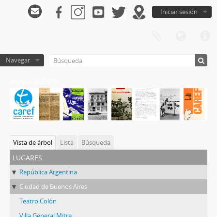
Iniciar sesión
Navegar
Archivo de CAREF
Vista de árbol
Lista
Búsqueda
lugares
República Argentina
Ciudad de Buenos Aires
Teatro Colón
Villa General Mitre