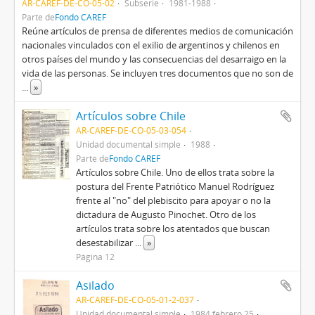
AR-CAREF-DE-CO-05-02
Subserie
1981-1988
Parte de
Fondo CAREF
Reúne artículos de prensa de diferentes medios de comunicación
nacionales vinculados con el exilio de argentinos y chilenos en
otros países del mundo y las consecuencias del desarraigo en la
vida de las personas. Se incluyen tres documentos que no son de
...
»
Artículos sobre Chile
AR-CAREF-DE-CO-05-03-054
Unidad documental simple
1988
Parte de
Fondo CAREF
Artículos sobre Chile. Uno de ellos trata sobre la
postura del Frente Patriótico Manuel Rodríguez
frente al "no" del plebiscito para apoyar o no la
dictadura de Augusto Pinochet. Otro de los
artículos trata sobre los atentados que buscan
desestabilizar
...
»
Página 12
Asilado
AR-CAREF-DE-CO-05-01-2-037
Unidad documental simple
1984 febrero 25