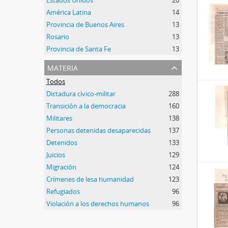
Estados Unidos
20
América Latina
14
Provincia de Buenos Aires
13
Rosario
13
Provincia de Santa Fe
13
materia
Todos
Dictadura cívico-militar
288
Transición a la democracia
160
Militares
138
Personas detenidas desaparecidas
137
Detenidos
133
Juicios
129
Migración
124
Crímenes de lesa humanidad
123
Refugiados
96
Violación a los derechos humanos
96