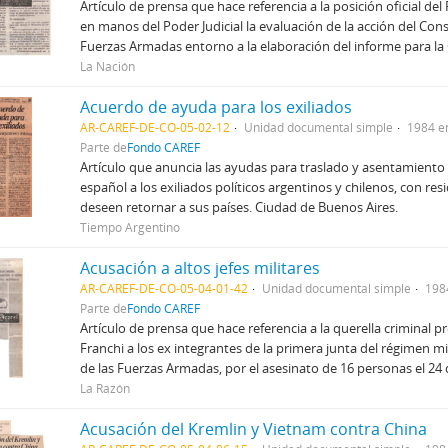
Artículo de prensa que hace referencia a la posición oficial del
en manos del Poder Judicial la evaluación de la acción del Co
Fuerzas Armadas entorno a la elaboración del informe para la
La Nación
Acuerdo de ayuda para los exiliados
AR-CAREF-DE-CO-05-02-12
Unidad documental simple
1984 e
Parte de
Fondo CAREF
Artículo que anuncia las ayudas para traslado y asentamiento 
español a los exiliados políticos argentinos y chilenos, con re
deseen retornar a sus países. Ciudad de Buenos Aires.
Tiempo Argentino
Acusación a altos jefes militares
AR-CAREF-DE-CO-05-04-01-42
Unidad documental simple
198
Parte de
Fondo CAREF
Artículo de prensa que hace referencia a la querella criminal p
Franchi a los ex integrantes de la primera junta del régimen m
de las Fuerzas Armadas, por el asesinato de 16 personas el 2
La Razón
Acusación del Kremlin y Vietnam contra China