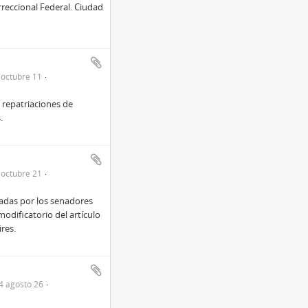
rreccional Federal. Ciudad
octubre 11
s repatriaciones de
.
octubre 21
izadas por los senadores
odificatorio del artículo
res.
4 agosto 26