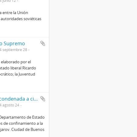
 junio 12
a entre la Unión
s autoridades soviéticas
ejo Supremo
4 septiembre 28
 elaborado por el
tado liberal Ricardo
crático; la Juventud
Afirmaron en Washington que Elena Sajarov fue condenada a cinco años de confinamiento
4 agosto 24
el Departamento de Estado
os de confinamiento a la
ajarov. Ciudad de Buenos