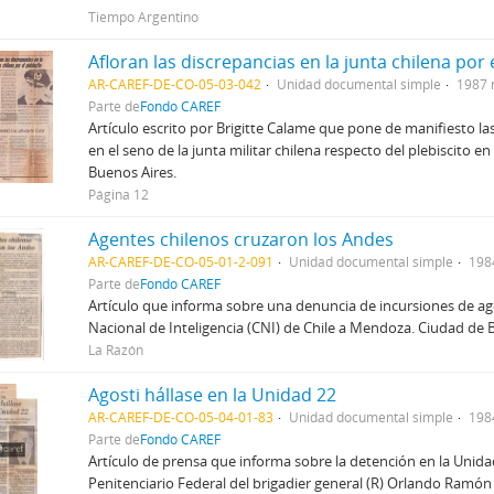
Tiempo Argentino
Afloran las discrepancias en la junta chilena por e
AR-CAREF-DE-CO-05-03-042
Unidad documental simple
1987 
Parte de
Fondo CAREF
Artículo escrito por Brigitte Calame que pone de manifiesto l
en el seno de la junta militar chilena respecto del plebiscito en
Buenos Aires.
Página 12
Agentes chilenos cruzaron los Andes
AR-CAREF-DE-CO-05-01-2-091
Unidad documental simple
198
Parte de
Fondo CAREF
Artículo que informa sobre una denuncia de incursiones de age
Nacional de Inteligencia (CNI) de Chile a Mendoza. Ciudad de 
La Razón
Agosti hállase en la Unidad 22
AR-CAREF-DE-CO-05-04-01-83
Unidad documental simple
198
Parte de
Fondo CAREF
Artículo de prensa que informa sobre la detención en la Unidad
Penitenciario Federal del brigadier general (R) Orlando Ramón