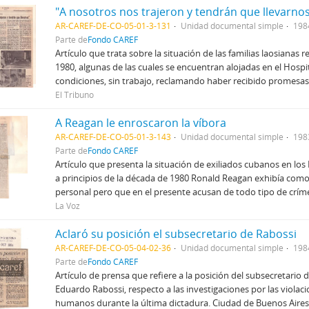
"A nosotros nos trajeron y tendrán que llevarnos
AR-CAREF-DE-CO-05-01-3-131
Unidad documental simple
198
Parte de
Fondo CAREF
Artículo que trata sobre la situación de las familias laosianas 
1980, algunas de las cuales se encuentran alojadas en el Hospi
condiciones, sin trabajo, reclamando haber recibido promesa
El Tribuno
A Reagan le enroscaron la víbora
AR-CAREF-DE-CO-05-01-3-143
Unidad documental simple
198
Parte de
Fondo CAREF
Artículo que presenta la situación de exiliados cubanos en lo
a principios de la década de 1980 Ronald Reagan exhibía com
personal pero que en el presente acusan de todo tipo de críme
La Voz
Aclaró su posición el subsecretario de Rabossi
AR-CAREF-DE-CO-05-04-02-36
Unidad documental simple
198
Parte de
Fondo CAREF
Artículo de prensa que refiere a la posición del subsecretari
Eduardo Rabossi, respecto a las investigaciones por las violac
humanos durante la última dictadura. Ciudad de Buenos Aires