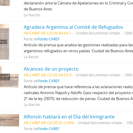
declaración ante la Cámara de Apelaciones en lo Criminal y Co
de Buenos Aires.
La Nación
Agradece Argentina al Comité de Refugiados
AR-CAREF-DE-CO-05-04-04-1
Unidad documental simple
1984 
Parte de
Fondo CAREF
Artículo de prensa que analiza las gestiones realizadas para la
argentinos refugiados en otros países. Ciudad de Buenos Aires
La Razón
Alcances de un proyecto
AR-CAREF-DE-CO-05-04-05-9
Unidad documental simple
1984 
Parte de
Fondo CAREF
Artículo de prensa que hace referencia a las aclaraciones real
radicales Antonio Nápoli y Adolfo Gass respecto del proyecto m
2° de la ley 23070, de reducción de penas. Ciudad de Buenos Ai
La Nación
Alfonsín hablará en el Día del Inmigrante
AR-CAREF-DE-CO-05-01-2-069
Unidad documental simple
198
Parte de
Fondo CAREF