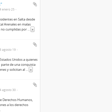
"
4 enero 25
residentes en Salta desde
tal Arenales en malas
s no cumplidas por
...
»
3 agosto 19
s Estados Unidos a quienes
o parte de una conquista
nes y solicitan al
...
»
4 agosto 30
o de Derechos Humanos,
iones a los derechos
.