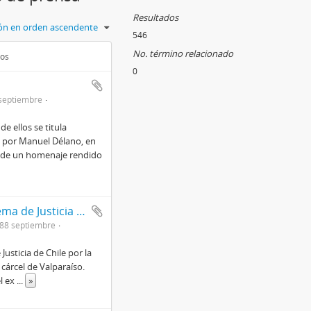
Resultados
ción en orden ascendente
546
No. término relacionado
dos
0
septiembre
e ellos se titula
o por Manuel Délano, en
o de un homenaje rendido
A los Señores ministros de la Excma. Corte Suprema de Justicia de Chile / El regreso de Isabel Allende / Chile
988 septiembre
Justicia de Chile por la
cárcel de Valparaíso.
el ex
...
»