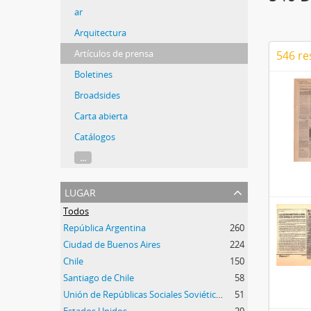
ar
Arquitectura
Artículos de prensa
546 re
Boletines
Broadsides
Carta abierta
Catálogos
...
lugar
Todos
República Argentina
260
Ciudad de Buenos Aires
224
Chile
150
Santiago de Chile
58
Unión de Repúblicas Sociales Soviéticas (URSS)
51