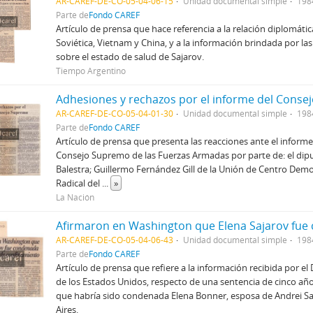
AR-CAREF-DE-CO-05-04-06-15
Unidad documental simple
1984
Parte de
Fondo CAREF
Artículo de prensa que hace referencia a la relación diplomátic
Soviética, Vietnam y China, y a la información brindada por la
sobre el estado de salud de Sajarov.
Tiempo Argentino
Adhesiones y rechazos por el informe del Cons
AR-CAREF-DE-CO-05-04-01-30
Unidad documental simple
198
Parte de
Fondo CAREF
Artículo de prensa que presenta las reacciones ante el informe
Consejo Supremo de las Fuerzas Armadas por parte de: el dipu
Balestra; Guillermo Fernández Gill de la Unión de Centro Demo
Radical del
...
»
La Nación
AR-CAREF-DE-CO-05-04-06-43
Unidad documental simple
198
Parte de
Fondo CAREF
Artículo de prensa que refiere a la información recibida por 
de los Estados Unidos, respecto de una sentencia de cinco añ
que habría sido condenada Elena Bonner, esposa de Andrei S
Aires.