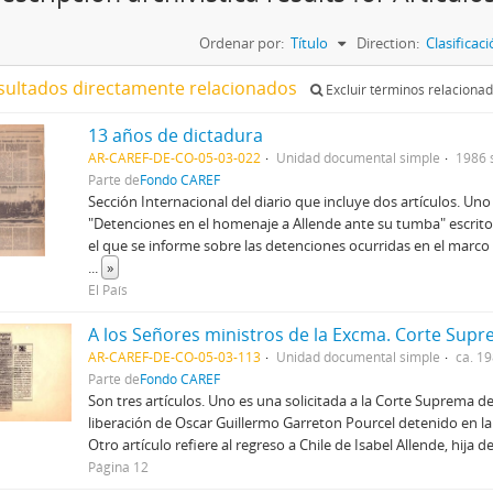
Ordenar por:
Título
Direction:
Clasifica
sultados directamente relacionados
Excluir términos relaciona
13 años de dictadura
AR-CAREF-DE-CO-05-03-022
Unidad documental simple
1986 
Parte de
Fondo CAREF
Sección Internacional del diario que incluye dos artículos. Uno d
"Detenciones en el homenaje a Allende ante su tumba" escrit
el que se informe sobre las detenciones ocurridas en el marc
...
»
El País
AR-CAREF-DE-CO-05-03-113
Unidad documental simple
ca. 1
Parte de
Fondo CAREF
Son tres artículos. Uno es una solicitada a la Corte Suprema de 
liberación de Oscar Guillermo Garreton Pourcel detenido en la 
Otro artículo refiere al regreso a Chile de Isabel Allende, hija d
Página 12