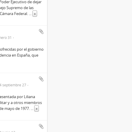
 Poder Ejecutivo de dejar
nsejo Supremo de las
 Cámara Federal.
...
»
nero 31
ofrecidas por el gobierno
sidencia en España, que
4 septiembre 27
resentada por Liliana
ilitar y a otros miembros
4 de mayo de 1977.
...
»