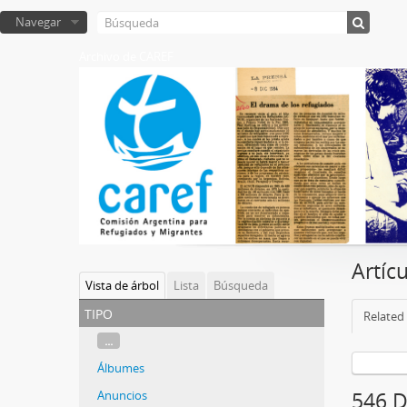
Navegar
Archivo de CAREF
Artíc
Vista de árbol
Lista
Búsqueda
tipo
Related 
...
Álbumes
Anuncios
546 D