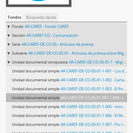
Fondos
Búsqueda rápida
Fondo
AR-CAREF - Fondo CAREF
Sección
AR-CAREF-CO - Comunicación
Serie
AR-CAREF-DE-CO-05 - Artículos de prensa
Subserie
AR-CAREF-DE-CO-05-01 - Artículos de prensa sobre Migración
Unidad documental compuesta
AR-CAREF-DE-CO-05-01-1 - Migración (artículos de diarios) Antes del 31/12 del 79
Unidad documental simple
AR-CAREF-DE-CO-05-01-1-001 - Los desterrados: uruguayos, paraguayos y brasileños
Unidad documental simple
AR-CAREF-DE-CO-05-01-1-002 - Carta pastoral sobre refugiados
Unidad documental simple
AR-CAREF-DE-CO-05-01-1-003 - El fin de una injusticia social
Unidad documental simple
AR-CAREF-DE-CO-05-01-001-1-004 - La Argentina sostuvo en un Foro Mundial que incrementará su Población por Medio de la Natalidad y la Inmigración
Unidad documental simple
AR-CAREF-DE-CO-05-01-1-005 - Inmigración, una amarga experiencia que vale
Unidad documental simple
AR-CAREF-DE-CO-05-01-1-006 - El Ministro del Interior Anunció que (…) en Marcha un Vasto Programa de Inmi(…)
Unidad documental simple
AR-CAREF-DE-CO-05-01-1-007 - Por refugiados de Chile se interesa organismo de las Naciones Unidas