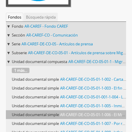
Fondos
Búsqueda rápida
Fondo
AR-CAREF - Fondo CAREF
Sección
AR-CAREF-CO - Comunicación
Serie
AR-CAREF-DE-CO-05 - Artículos de prensa
Subserie
AR-CAREF-DE-CO-05-01 - Artículos de prensa sobre Migración
Unidad documental compuesta
AR-CAREF-DE-CO-05-01-1 - Migración (artículos de diarios) Antes del 31/12 del 79
1 más...
Unidad documental simple
AR-CAREF-DE-CO-05-01-1-002 - Carta pastoral sobre refugiados
Unidad documental simple
AR-CAREF-DE-CO-05-01-1-003 - El fin de una injusticia social
Unidad documental simple
AR-CAREF-DE-CO-05-01-001-1-004 - La Argentina sostuvo en un Foro Mundial que incrementará su Población por Medio de la Natalidad y la Inmigración
Unidad documental simple
AR-CAREF-DE-CO-05-01-1-005 - Inmigración, una amarga experiencia que vale
Unidad documental simple
AR-CAREF-DE-CO-05-01-1-006 - El Ministro del Interior Anunció que (…) en Marcha un Vasto Programa de Inmi(…)
Unidad documental simple
AR-CAREF-DE-CO-05-01-1-007 - Por refugiados de Chile se interesa organismo de las Naciones Unidas