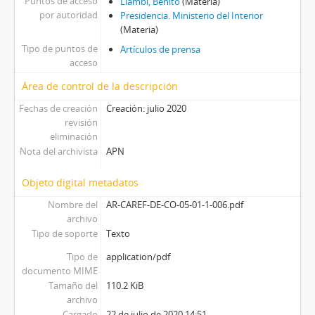
Puntos de acceso
Llambí, Benito
(Materia)
por autoridad
Presidencia. Ministerio del Interior
(Materia)
Tipo de puntos de
Artículos de prensa
acceso
Área de control de la descripción
Fechas de creación
Creación: julio 2020
revisión
eliminación
Nota del archivista
APN
Objeto digital metadatos
Nombre del
AR-CAREF-DE-CO-05-01-1-006.pdf
archivo
Tipo de soporte
Texto
Tipo de
application/pdf
documento MIME
Tamaño del
110.2 KiB
archivo
Cargado
22 de julio de 2020 14:51