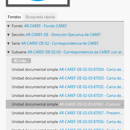
Fondos
Búsqueda rápida
Fondo
AR-CAREF - Fondo CAREF
Sección
AR-CAREF-DE - Dirección Ejecutiva de CAREF
Serie
AR-CAREF-DE-02 - Correspondencia de CAREF
Subserie
AR-CAREF-DE-02-03 - Correspondencia de CAREF con el ACNUR
82 más...
Unidad documental simple
AR-CAREF-DE-02-03-87034 - Carta de George Gordon-Lennox a Alicia Peiró
Unidad documental simple
AR-CAREF-DE-02-03-87033 - Carta de George Gordon-Lennox a Violeta Correa
Unidad documental simple
AR-CAREF-DE-02-03-87032 - Carta de George Gordon-Lennox a Alicia Peiró
Unidad documental simple
AR-CAREF-DE-02-03-87031 - Carta de Roberto Quintero Mariño a Alicia Peiró
Unidad documental simple
AR-CAREF-DE-02-03-87061 - Comunicación de la Representación Regional para el Sur de América Latina del Alto Comisionado de las Naciones Unidas para los Refugiados (ACNUR) a las Misiones Diplomáticas y Organismos Internacionales acreditados ante el gobierno de la República Argentina
Unidad documental simple
AR-CAREF-DE-02-03-87057 - Presentación de proyectos
Unidad documental simple
AR-CAREF-DE-02-03-87056 - Carta de Violeta Correa a Kadem Villamar