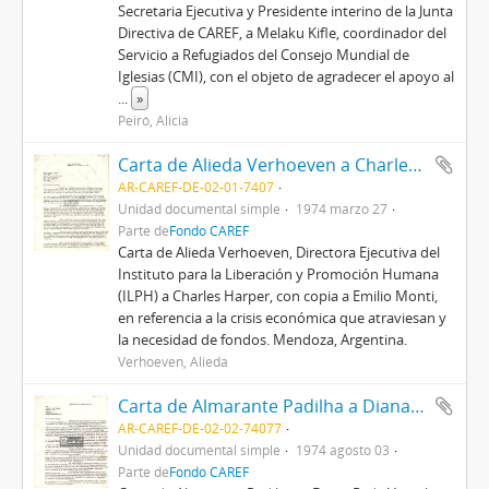
Secretaria Ejecutiva y Presidente interino de la Junta
Directiva de CAREF, a Melaku Kifle, coordinador del
Servicio a Refugiados del Consejo Mundial de
Iglesias (CMI), con el objeto de agradecer el apoyo al
...
»
Peiró, Alicia
Carta de Alieda Verhoeven a Charles Harper
AR-CAREF-DE-02-01-7407
Unidad documental simple
1974 marzo 27
Parte de
Fondo CAREF
Carta de Alieda Verhoeven, Directora Ejecutiva del
Instituto para la Liberación y Promoción Humana
(ILPH) a Charles Harper, con copia a Emilio Monti,
en referencia a la crisis económica que atraviesan y
la necesidad de fondos. Mendoza, Argentina.
Verhoeven, Alieda
Carta de Almarante Padilha a Diana R. de Vignolo
AR-CAREF-DE-02-02-74077
Unidad documental simple
1974 agosto 03
Parte de
Fondo CAREF