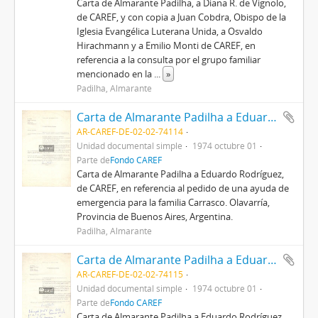
Carta de Almarante Padilha, a Diana R. de Vignolo,
de CAREF, y con copia a Juan Cobdra, Obispo de la
Iglesia Evangélica Luterana Unida, a Osvaldo
Hirachmann y a Emilio Monti de CAREF, en
referencia a la consulta por el grupo familiar
mencionado en la
...
»
Padilha, Almarante
Carta de Almarante Padilha a Eduardo Rodríguez
AR-CAREF-DE-02-02-74114
Unidad documental simple
1974 octubre 01
Parte de
Fondo CAREF
Carta de Almarante Padilha a Eduardo Rodríguez,
de CAREF, en referencia al pedido de una ayuda de
emergencia para la familia Carrasco. Olavarría,
Provincia de Buenos Aires, Argentina.
Padilha, Almarante
Carta de Almarante Padilha a Eduardo Rodríguez
AR-CAREF-DE-02-02-74115
Unidad documental simple
1974 octubre 01
Parte de
Fondo CAREF
Carta de Almarante Padilha a Eduardo Rodríguez,