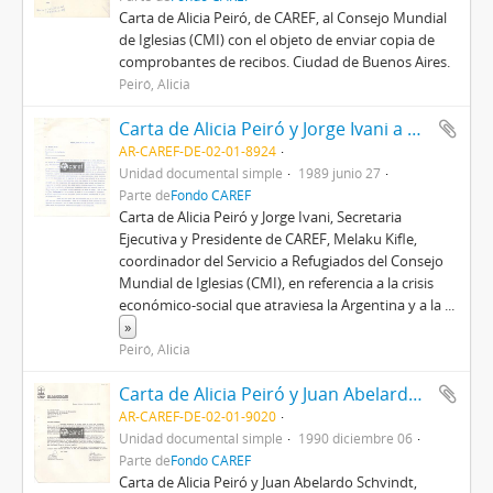
Carta de Alicia Peiró, de CAREF, al Consejo Mundial
de Iglesias (CMI) con el objeto de enviar copia de
comprobantes de recibos. Ciudad de Buenos Aires.
Peiró, Alicia
Carta de Alicia Peiró y Jorge Ivani a Melaku Kifle
AR-CAREF-DE-02-01-8924
Unidad documental simple
1989 junio 27
Parte de
Fondo CAREF
Carta de Alicia Peiró y Jorge Ivani, Secretaria
Ejecutiva y Presidente de CAREF, Melaku Kifle,
coordinador del Servicio a Refugiados del Consejo
Mundial de Iglesias (CMI), en referencia a la crisis
económico-social que atraviesa la Argentina y a la
...
»
Peiró, Alicia
Carta de Alicia Peiró y Juan Abelardo Schvindt a Melaku Kifle
AR-CAREF-DE-02-01-9020
Unidad documental simple
1990 diciembre 06
Parte de
Fondo CAREF
Carta de Alicia Peiró y Juan Abelardo Schvindt,