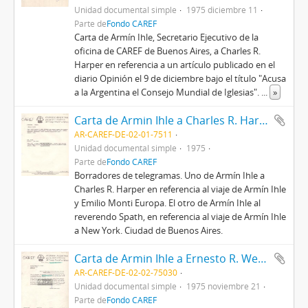
Unidad documental simple
1975 diciembre 11
Parte de
Fondo CAREF
Carta de Armín Ihle, Secretario Ejecutivo de la
oficina de CAREF de Buenos Aires, a Charles R.
Harper en referencia a un artículo publicado en el
diario Opinión el 9 de diciembre bajo el título "Acusa
a la Argentina el Consejo Mundial de Iglesias".
...
»
Carta de Armin Ihle a Charles R. Harper y Spath
AR-CAREF-DE-02-01-7511
Unidad documental simple
1975
Parte de
Fondo CAREF
Borradores de telegramas. Uno de Armín Ihle a
Charles R. Harper en referencia al viaje de Armín Ihle
y Emilio Monti Europa. El otro de Armín Ihle al
reverendo Spath, en referencia al viaje de Armín Ihle
a New York. Ciudad de Buenos Aires.
Carta de Armin Ihle a Ernesto R. Weiss
AR-CAREF-DE-02-02-75030
Unidad documental simple
1975 noviembre 21
Parte de
Fondo CAREF