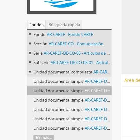
Fondos
Búsqueda rápida
Fondo
AR-CAREF - Fondo CAREF
Sección
AR-CAREF-CO - Comunicación
Serie
AR-CAREF-DE-CO-05 - Artículos de prensa
Subserie
AR-CAREF-DE-CO-05-01 - Artículos de prensa sobre Migración
Unidad documental compuesta
AR-CAREF-DE-CO-05-01-2 - Migración (art de diarios) 1 de enero 80 en adelante
Área de
Unidad documental simple
AR-CAREF-DE-CO-05-01-2-034 - Corea facilitará la emigración a Argentina
Unidad documental simple
AR-CAREF-DE-CO-05-01-2-035 - Ha Pedido Asilo Político en la Argentina un Dirigente del Partido Socialista de Chile
Unidad documental simple
AR-CAREF-DE-CO-05-01-2-036 - Solicitó asilo, socialista que es víctima de Pinochet
Unidad documental simple
AR-CAREF-DE-CO-05-01-2-037 - Asilado
Unidad documental simple
AR-CAREF-DE-CO-05-01-2-038 - Arte milenario en una nueva patria
Unidad documental simple
AR-CAREF-DE-CO-05-01-2-039 - La radicación de exranjeros
69 más...