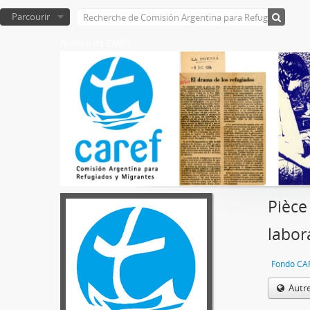
Parcourir
Archivo de CAREF
Pièce
labor
Fondo CA
Autr