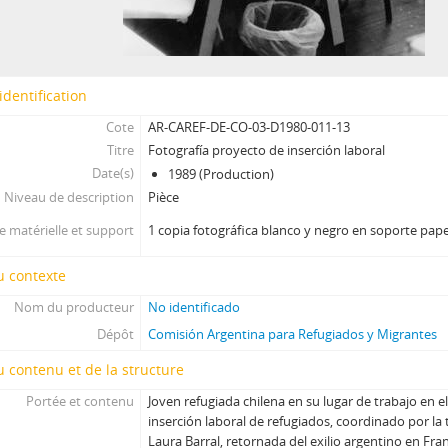
identification
Cote
AR-CAREF-DE-CO-03-D1980-011-13
Titre
Fotografía proyecto de inserción laboral
Date(s)
1989 (Production)
Niveau de description
Pièce
 matérielle et support
1 copia fotográfica blanco y negro en soporte pape
u contexte
Nom du producteur
No identificado
Dépôt
Comisión Argentina para Refugiados y Migrantes
 contenu et de la structure
Portée et contenu
Joven refugiada chilena en su lugar de trabajo en 
inserción laboral de refugiados, coordinado por la 
Laura Barral, retornada del exilio argentino en Fr