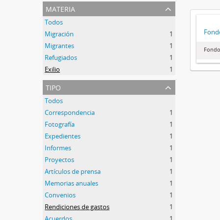
materia
Todos
Fond
Migración
1
Migrantes
1
Fondo
Refugiados
1
Exilio
1
tipo
Todos
Correspondencia
1
Fotografía
1
Expedientes
1
Informes
1
Proyectos
1
Artículos de prensa
1
Memorias anuales
1
Convenios
1
Rendiciones de gastos
1
Acuerdos
1