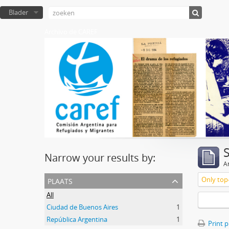
Blader
Archivo de CAREF
Narrow your results by:
Ar
plaats
Only top-
All
Ciudad de Buenos Aires
1
República Argentina
1
Print 