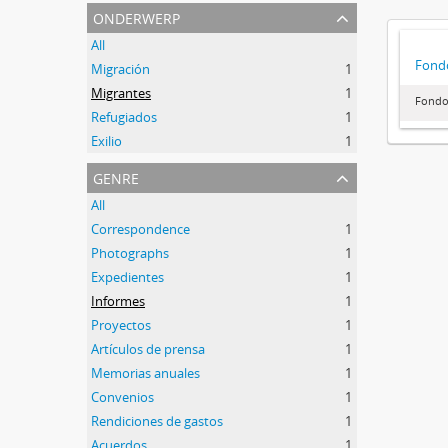
onderwerp
All
Fond
Migración
1
Migrantes
1
Fondo
Refugiados
1
Exilio
1
genre
All
Correspondence
1
Photographs
1
Expedientes
1
Informes
1
Proyectos
1
Artículos de prensa
1
Memorias anuales
1
Convenios
1
Rendiciones de gastos
1
Acuerdos
1