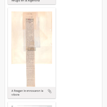
refugio en la Argentina
A Reagan le enroscaron la
víbora