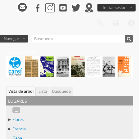
Iniciar sesión
Navegar
Archivo de CAREF
Vista de árbol
Lista
Búsqueda
lugares
...
Flores
Francia
Gana