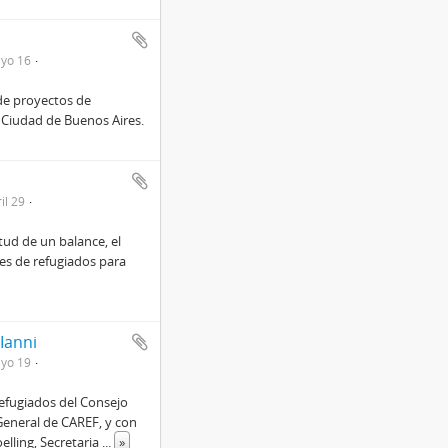
yo 16
 de proyectos de
 Ciudad de Buenos Aires.
il 29
tud de un balance, el
des de refugiados para
Ianni
yo 19
efugiados del Consejo
 General de CAREF, y con
oelling, Secretaria
...
»