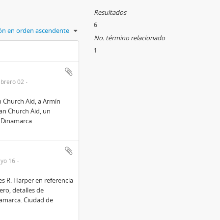
Resultados
6
ción en orden ascendente
No. término relacionado
1
ebrero 02
h Church Aid, a Armín
Dan Church Aid, un
, Dinamarca.
yo 16
s R. Harper en referencia
ero, detalles de
namarca. Ciudad de