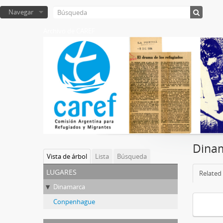
Navegar
Archivo de CAREF
Dina
Vista de árbol
Lista
Búsqueda
lugares
Related 
Dinamarca
Conpenhague