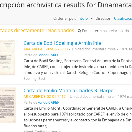
cripción archivística results for Dinamarca
Ordenar por:
Título
Direction:
Clasifica
ltados directamente relacionados
Excluir términos relacionados
Carta de Bodil Søelling a Armín Ihle
AR-CAREF-DE-02-02-76008
Unidad documental simple
1976 f
Parte de
Fondo CAREF
Carta de Bodil Søelling, Secretaria General Adjunta de la Danis
Ihle, de CAREF, con el objeto de invitarlo a una reunión en la 
almuerzo y una visita al Danish Refugee Council. Copenhague
Søelling, Bodil
Carta de Emilio Monti a Charles R. Harper
AR-CAREF-DE-02-01-7417
Unidad documental simple
1974 ma
Parte de
Fondo CAREF
Carta de Emilio Monti, Coordinador General de CAREF, a Charle
al presupuesto para 1974 solicitado por CAREF, el envío de din
soluciones permanentes y el contacto con la Embajada de Di
Buenos Aires;
Monti, Emilio Norberto