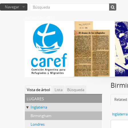
Navegar
Archivo de CAREF
Birm
Vista de árbol
Lista
Búsqueda
lugares
Related 
Inglaterra
Inglaterra
Birmingham
Londres