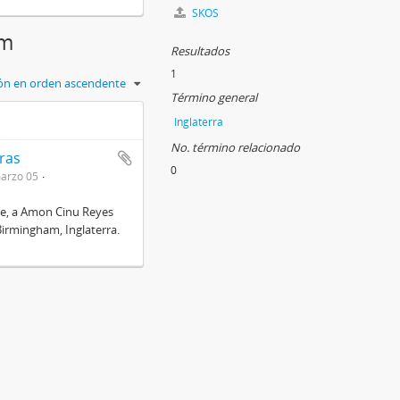
SKOS
am
Resultados
1
ción en orden ascendente
Término general
Inglaterra
No. término relacionado
ras
0
arzo 05
ice, a Amon Cinu Reyes
 Birmingham, Inglaterra.