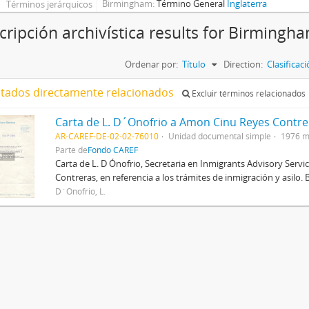
Birmingham
Término General
Inglaterra
Términos jerárquicos
cripción archivística results for Birmingh
Ordenar por:
Título
Direction:
Clasifica
ltados directamente relacionados
Excluir términos relacionados
Carta de L. D´Onofrio a Amon Cinu Reyes Contre
AR-CAREF-DE-02-02-76010
Unidad documental simple
1976 m
Parte de
Fondo CAREF
Carta de L. D Ónofrio, Secretaria en Inmigrants Advisory Serv
Contreras, en referencia a los trámites de inmigración y asilo.
D´Onofrio, L.