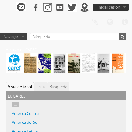
Iniciar sesión
Navegar
Archivo de CAREF
Vista de árbol
Lista
Búsqueda
lugares
...
América Central
América del Sur
América Latina