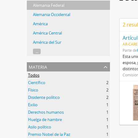
Alemania Federal
Alemania Occidental
América
2 resu
América Central
Artícu
América del Sur
AR-CARE
Parte de
...
Esta uni
esposa, 
materia
distinto
Todos
Comisión
Científico
2
Físico
2
Disidente político
2
Exilio
1
Derechos humanos
1
Huelga de hambre
1
Asilo político
1
Premio Nobel de la Paz
1