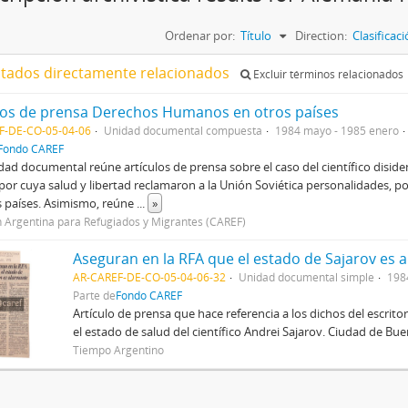
Ordenar por:
Título
Direction:
Clasifica
ltados directamente relacionados
Excluir términos relacionados
los de prensa Derechos Humanos en otros países
F-DE-CO-05-04-06
Unidad documental compuesta
1984 mayo - 1985 enero
Fondo CAREF
dad documental reúne artículos de prensa sobre el caso del científico disid
por cuya salud y libertad reclamaron a la Unión Soviética personalidades, po
s países. Asimismo, reúne
...
»
 Argentina para Refugiados y Migrantes (CAREF)
Aseguran en la RFA que el estado de Sajarov es 
AR-CAREF-DE-CO-05-04-06-32
Unidad documental simple
1984
Parte de
Fondo CAREF
Artículo de prensa que hace referencia a los dichos del escrit
el estado de salud del científico Andrei Sajarov. Ciudad de Bue
Tiempo Argentino