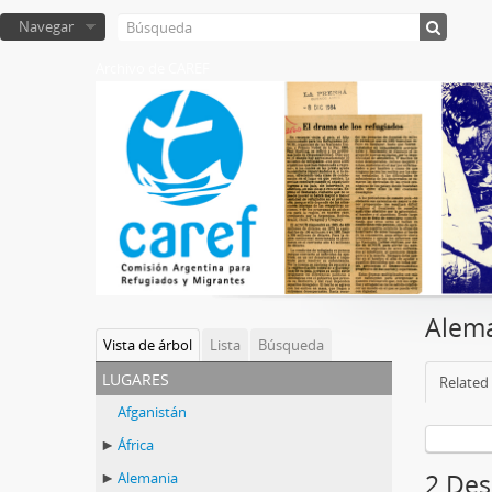
Navegar
Archivo de CAREF
Alema
Vista de árbol
Lista
Búsqueda
lugares
Related 
Afganistán
África
Alemania
2 Des