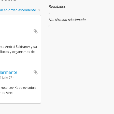
Resultados
ción en orden ascendente
2
No. término relacionado
0
ente Andrei Sakharov y su
líticos y organismos de
alarmante
 julio 27
or ruso Lev Kopelev sobre
nos Aires.